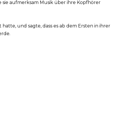
de sie aufmerksam Musik über ihre Kopfhörer
t hatte, und sagte, dass es ab dem Ersten in ihrer
erde.