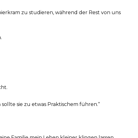
pierkram zu studieren, während der Rest von uns
.
cht.
sollte sie zu etwas Praktischem führen.“
ine Familie mein Leben kleiner klingen lassen