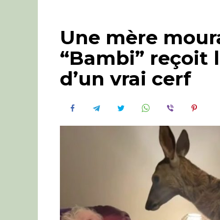
Une mère moura
“Bambi” reçoit l
d’un vrai cerf