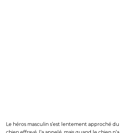
Le héros masculin s’est lentement approché du
chien effrayé, l’a appelé, mais quand le chien n’a