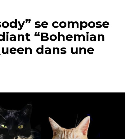
sody” se compose
odiant “Bohemian
Queen dans une