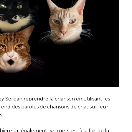
rley Serban reprendre la chanson en utilisant les
rend des paroles de chansons de chat sur leur
s.
ien sûr, également lyrique. C’est à la fois de la