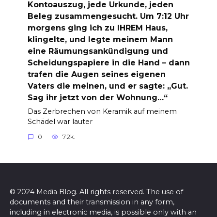
Kontoauszug, jede Urkunde, jeden
Beleg zusammengesucht. Um 7:12 Uhr
morgens ging ich zu IHREM Haus,
klingelte, und legte meinem Mann
eine Räumungsankündigung und
Scheidungspapiere in die Hand – dann
trafen die Augen seines eigenen
Vaters die meinen, und er sagte: „Gut.
Sag ihr jetzt von der Wohnung…“
Das Zerbrechen von Keramik auf meinem
Schädel war lauter
0
7.2k.
© 2024 Media Blog. All rights reserved. The use of
documents and their transmission in any form,
including in electronic media, is possible only with an