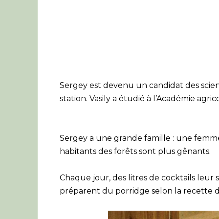
Sergey est devenu un candidat des science
station. Vasily a étudié à l’Académie agri
Sergey a une grande famille : une femme,
habitants des forêts sont plus gênants.
Chaque jour, des litres de cocktails leur 
préparent du porridge selon la recette 