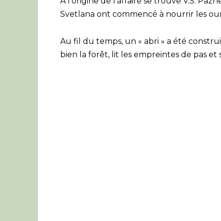
A l’origine de l’affaire se trouve V.S. Pa
Svetlana ont commencé à nourrir les ou
Au fil du temps, un « abri » a été constr
bien la forêt, lit les empreintes de pas 