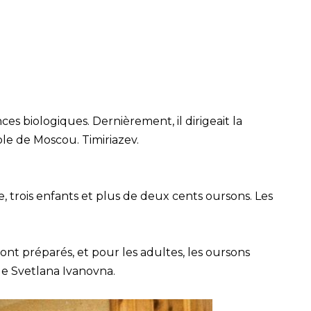
s biologiques. Dernièrement, il dirigeait la
cole de Moscou. Timiriazev.
 trois enfants et plus de deux cents oursons. Les
sont préparés, et pour les adultes, les oursons
de Svetlana Ivanovna.