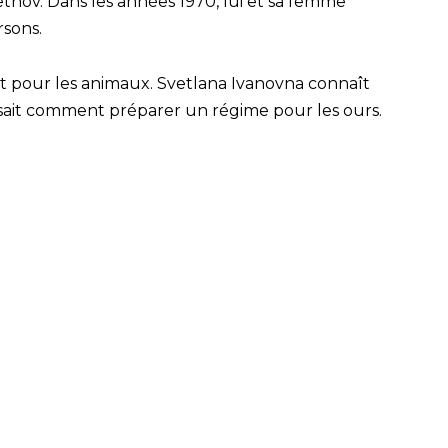
zhetnov. Dans les années 1970, lui et sa femme
rsons.
uit pour les animaux. Svetlana Ivanovna connaît
et sait comment préparer un régime pour les ours.