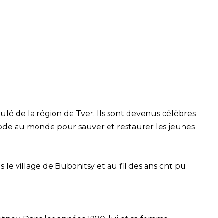
ulé de la région de Tver. Ils sont devenus célèbres
ode au monde pour sauver et restaurer les jeunes
s le village de Bubonitsy et au fil des ans ont pu