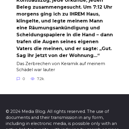
Kontoauszug, jede Urkunde, jeden
Beleg zusammengesucht. Um 7:12 Uhr
morgens ging ich zu IHREM Haus,
klingelte, und legte meinem Mann
eine Räumungsankündigung und
Scheidungspapiere in die Hand – dann
trafen die Augen seines eigenen
Vaters die meinen, und er sagte: „Gut.
Sag ihr jetzt von der Wohnung…“
Das Zerbrechen von Keramik auf meinem
Schädel war lauter
0
7.2k.
© 2024 Media Blog. All rights reserved. The use of
documents and their transmission in any form,
including in electronic media, is possible only with an