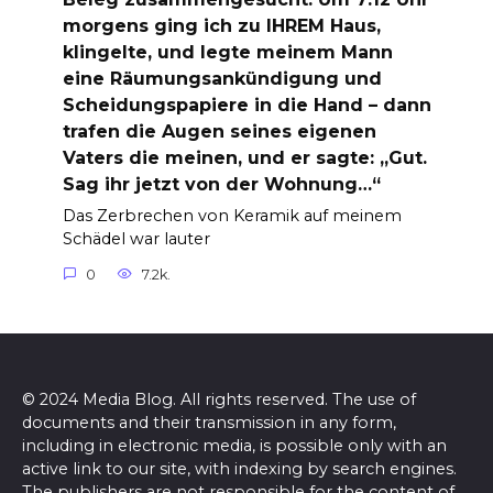
morgens ging ich zu IHREM Haus,
klingelte, und legte meinem Mann
eine Räumungsankündigung und
Scheidungspapiere in die Hand – dann
trafen die Augen seines eigenen
Vaters die meinen, und er sagte: „Gut.
Sag ihr jetzt von der Wohnung…“
Das Zerbrechen von Keramik auf meinem
Schädel war lauter
0
7.2k.
© 2024 Media Blog. All rights reserved. The use of
documents and their transmission in any form,
including in electronic media, is possible only with an
active link to our site, with indexing by search engines.
The publishers are not responsible for the content of