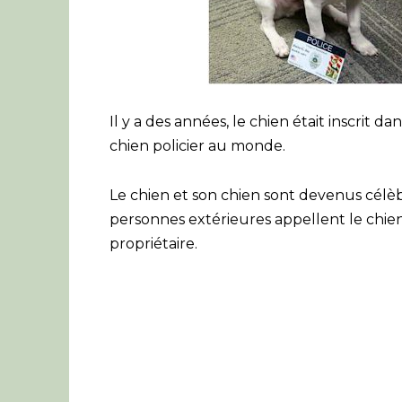
Il y a des années, le chien était inscrit 
chien policier au monde.
Le chien et son chien sont devenus célèb
personnes extérieures appellent le chie
propriétaire.