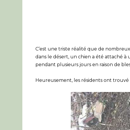
C’est une triste réalité que de nombreu
dans le désert, un chien a été attaché à u
pendant plusieurs jours en raison de ble
Heureusement, les résidents ont trouvé l