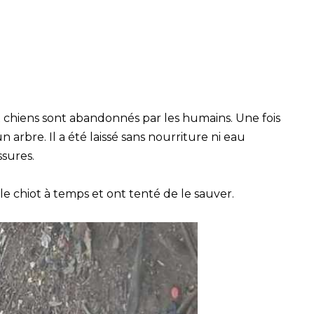
x chiens sont abandonnés par les humains. Une fois
n arbre. Il a été laissé sans nourriture ni eau
ssures.
e chiot à temps et ont tenté de le sauver.