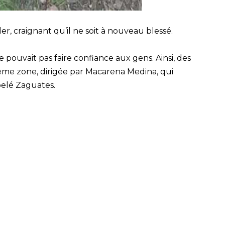
der, craignant qu’il ne soit à nouveau blessé.
l ne pouvait pas faire confiance aux gens. Ainsi, des
ême zone, dirigée par Macarena Medina, qui
elé Zaguates.