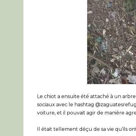
Le chiot a ensuite été attaché à un arbre
sociaux avec le hashtag @zaguatesrefugio
voiture, et il pouvait agir de manière agr
Il était tellement déçu de sa vie qu’ils on