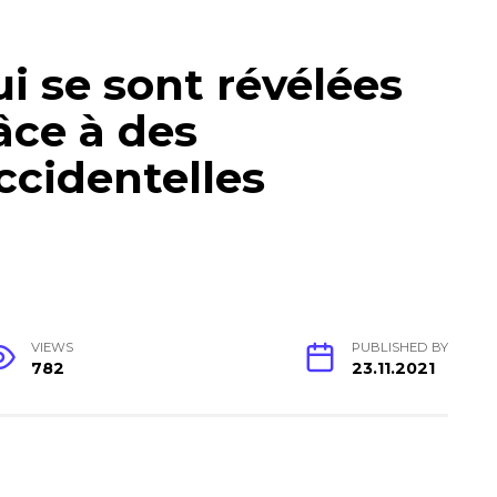
i se sont révélées
âce à des
ccidentelles
VIEWS
PUBLISHED BY
782
23.11.2021