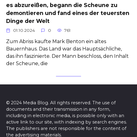
es abzureißen, begann die Scheune zu
demontieren und fand eines der teuersten
Dinge der Welt
01.10.2024
0
761
Zum Abriss kaufte Mark Benton ein altes
Bauernhaus. Das Land war das Hauptsächliche,
das ihn faszinierte. Der Mann beschloss, den Inhalt
der Scheune, die
© 2024 Media Blog. All rights reserved. The use of
documents and their transmission in any form,
including in electronic media, is possible only with an
active link to our site, with indexing by search engines.
The publishers are not responsible for the content of
the advertising materials.