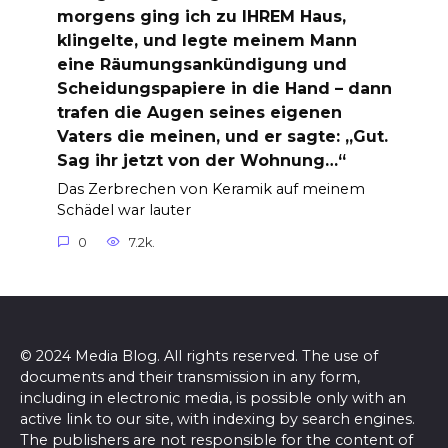
morgens ging ich zu IHREM Haus,
klingelte, und legte meinem Mann
eine Räumungsankündigung und
Scheidungspapiere in die Hand – dann
trafen die Augen seines eigenen
Vaters die meinen, und er sagte: „Gut.
Sag ihr jetzt von der Wohnung…“
Das Zerbrechen von Keramik auf meinem
Schädel war lauter
0
7.2k.
© 2024 Media Blog. All rights reserved. The use of
documents and their transmission in any form,
including in electronic media, is possible only with an
active link to our site, with indexing by search engines.
The publishers are not responsible for the content of