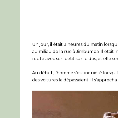
Un jour, il était 3 heures du matin lor
au milieu de la rue à Jimbumba. Il était 
route avec son petit sur le dos, et elle 
Au début, l’homme s’est inquiété lorsqu’i
des voitures la dépassaient. Il s’approcha 