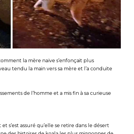
u comment la mère naïve s’enfonçait plus
veau tendu la main vers sa mère et l’a conduite
sements de l’homme et a mis fin à sa curieuse
et s’est assuré qu’elle se retire dans le désert
une des histoires de koala les plus mignonnes de