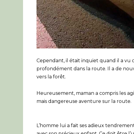
Cependant, il était inquiet quand il a v
profondément dans la route. Il a de nou
vers la forêt.
Heureusement, maman a compris les agis
mais dangereuse aventure sur la route.
L’homme lui a fait ses adieux tendrement 
avec son précieux enfant. Ce doit être l’