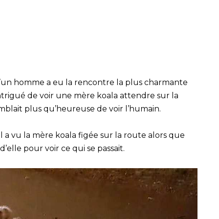
squ’un homme a eu la rencontre la plus charmante
intrigué de voir une mère koala attendre sur la
semblait plus qu’heureuse de voir l’humain.
l a vu la mère koala figée sur la route alors que
d’elle pour voir ce qui se passait.