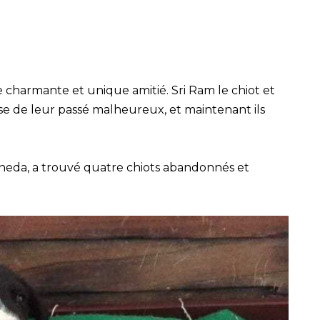
e charmante et unique amitié. Sri Ram le chiot et
se de leur passé malheureux, et maintenant ils
taneda, a trouvé quatre chiots abandonnés et