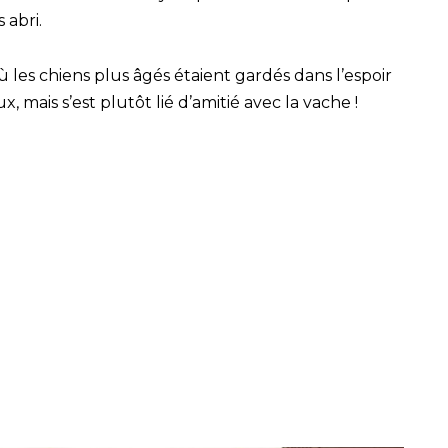
 abri.
ù les chiens plus âgés étaient gardés dans l’espoir
ux, mais s’est plutôt lié d’amitié avec la vache !