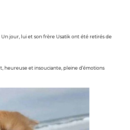
n jour, lui et son frère Usatik ont été retirés de
, heureuse et insouciante, pleine d’émotions