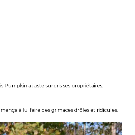
uis Pumpkin a juste surpris ses propriétaires.
mmença à lui faire des grimaces drôles et ridicules.