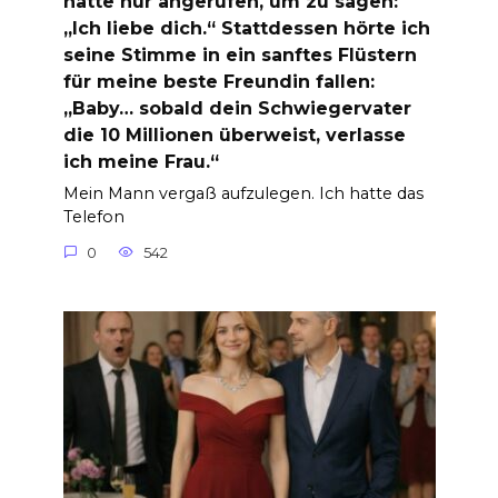
hatte nur angerufen, um zu sagen:
„Ich liebe dich.“ Stattdessen hörte ich
seine Stimme in ein sanftes Flüstern
für meine beste Freundin fallen:
„Baby… sobald dein Schwiegervater
die 10 Millionen überweist, verlasse
ich meine Frau.“
Mein Mann vergaß aufzulegen. Ich hatte das
Telefon
0
542