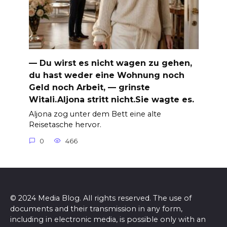
— Du wirst es nicht wagen zu gehen,
du hast weder eine Wohnung noch
Geld noch Arbeit, — grinste
Witali.Aljona stritt nicht.Sie wagte es.
Aljona zog unter dem Bett eine alte
Reisetasche hervor.
0
466
© 2024 Media Blog. All rights reserved. The use of
documents and their transmission in any form,
including in electronic media, is possible only with an