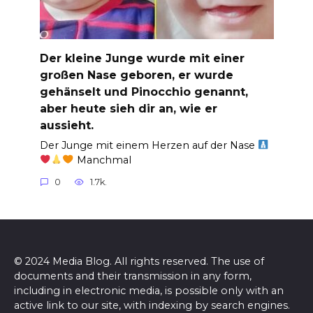
Der kleine Junge wurde mit einer
großen Nase geboren, er wurde
gehänselt und Pinocchio genannt,
aber heute sieh dir an, wie er
aussieht.
Der Junge mit einem Herzen auf der Nase
Manchmal
0
1.7k.
© 2024 Media Blog. All rights reserved. The use of
documents and their transmission in any form,
including in electronic media, is possible only with an
active link to our site, with indexing by search engines.