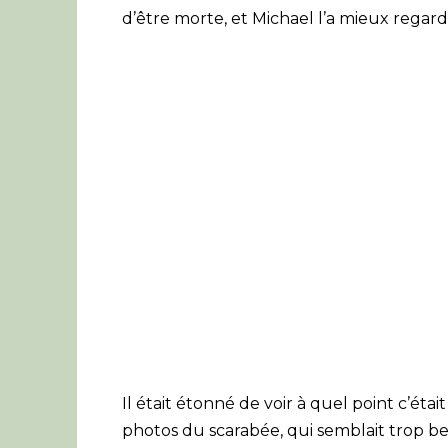
d’être morte, et Michael l’a mieux regard
Il était étonné de voir à quel point c’était 
photos du scarabée, qui semblait trop b