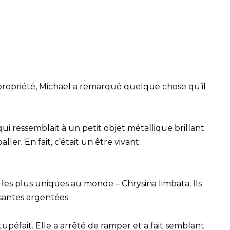
a propriété, Michael a remarqué quelque chose qu’il
qui ressemblait à un petit objet métallique brillant.
er. En fait, c’était un être vivant.
s les plus uniques au monde – Chrysina limbata. Ils
santes argentées.
stupéfait. Elle a arrêté de ramper et a fait semblant