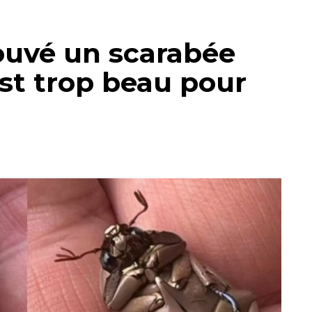
uvé un scarabée
est trop beau pour