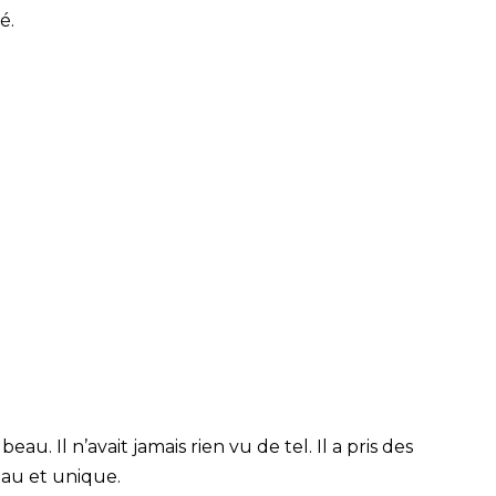
é.
beau. Il n’avait jamais rien vu de tel. Il a pris des
eau et unique.