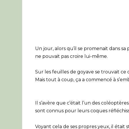
Un jour, alors qu’il se promenait dans s
ne pouvait pas croire lui-même.
Sur les feuilles de goyave se trouvait ce 
Mais tout à coup, ça a commencé à s’emball
Il s’avère que c’était l’un des coléoptère
sont connus pour leurs coques réfléchis
Voyant cela de ses propres yeux, il était 