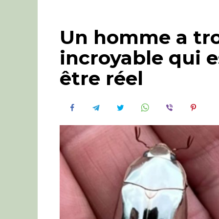
Un homme a tro
incroyable qui 
être réel