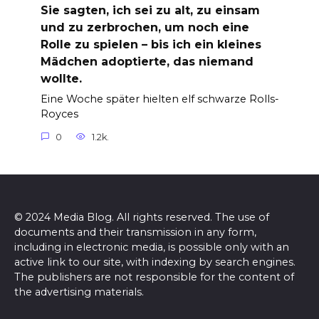
Sie sagten, ich sei zu alt, zu einsam
und zu zerbrochen, um noch eine
Rolle zu spielen – bis ich ein kleines
Mädchen adoptierte, das niemand
wollte.
Eine Woche später hielten elf schwarze Rolls-
Royces
0
1.2k.
© 2024 Media Blog. All rights reserved. The use of
documents and their transmission in any form,
including in electronic media, is possible only with an
active link to our site, with indexing by search engines.
The publishers are not responsible for the content of
the advertising materials.