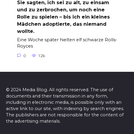
Sie sagten, ich sei zu alt, zu einsam
und zu zerbrochen, um noch eine
Rolle zu spielen – bis ich ein kleines
Mädchen adoptierte, das niemand
wollte.
Eine Woche später hielten elf schwarze Rolls-
Royces
0
1.2k.
© 2024 Media Blog. All rights reserved. The use of
documents and their transmission in any form,
including in electronic media, is possible only with an
active link to our site, with indexing by search engines.
The publishers are not responsible for the content of
the advertising materials.