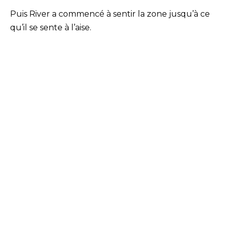
Puis River a commencé à sentir la zone jusqu’à ce
qu’il se sente à l’aise.